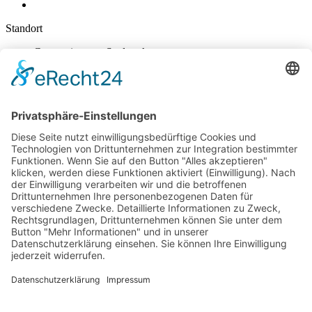
Standort
Gymnasium am Stadtpark
Nikolaus-Groß-Str. 31
47829 Krefeld
E-Mail schreiben
02151 - 362040
Sekretariat
Mo-Do: 7:45 – 14:30 Uhr
Fr: 7:45-14:00
Kontakt & Info
Kontakt
Anfahrt
Datenschutz
Impressum