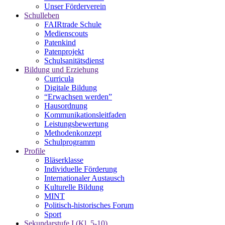
Unser Förderverein
Schulleben
FAIRtrade Schule
Medienscouts
Patenkind
Patenprojekt
Schulsanitätsdienst
Bildung und Erziehung
Curricula
Digitale Bildung
“Erwachsen werden”
Hausordnung
Kommunikationsleitfaden
Leistungsbewertung
Methodenkonzept
Schulprogramm
Profile
Bläserklasse
Individuelle Förderung
Internationaler Austausch
Kulturelle Bildung
MINT
Politisch-historisches Forum
Sport
Sekundarstufe I (Kl. 5-10)