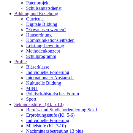
Patenprojekt
Schulsanitätsdienst
Bildung und Erziehung
Curricula
Digitale Bildung
“Erwachsen werden”
Hausordnung
Kommunikationsleitfaden
Leistungsbewertung
Methodenkonzept
Schulprogramm
Profile
Bläserklasse
Individuelle Förderung
Internationaler Austausch
Kulturelle Bildung
MINT
Politisch-historisches Forum
Sport
Sekundarstufe I (Kl. 5-10)
Berufs- und Studienorientierung Sek I
Erprobungsstufe (Kl. 5-6)
Individuelle Förderung
Mittelstufe (Kl. 7-10)
Nachmittagsbetreuung 13 plus