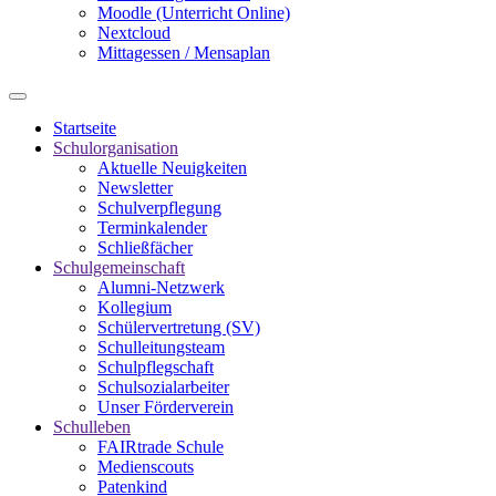
Moodle (Unterricht Online)
Nextcloud
Mittagessen / Mensaplan
Startseite
Schulorganisation
Aktuelle Neuigkeiten
Newsletter
Schulverpflegung
Terminkalender
Schließfächer
Schulgemeinschaft
Alumni-Netzwerk
Kollegium
Schülervertretung (SV)
Schulleitungsteam
Schulpflegschaft
Schulsozialarbeiter
Unser Förderverein
Schulleben
FAIRtrade Schule
Medienscouts
Patenkind