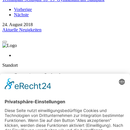
Vorherige
Nächste
24. August 2018
Aktuelle Neuigkeiten
Standort
Gymnasium am Stadtpark
Nikolaus-Groß-Str. 31
47829 Krefeld
E-Mail schreiben
02151 - 362040
Sekretariat
Mo-Do: 7:45 – 14:30 Uhr