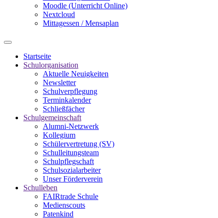
Moodle (Unterricht Online)
Nextcloud
Mittagessen / Mensaplan
Startseite
Schulorganisation
Aktuelle Neuigkeiten
Newsletter
Schulverpflegung
Terminkalender
Schließfächer
Schulgemeinschaft
Alumni-Netzwerk
Kollegium
Schülervertretung (SV)
Schulleitungsteam
Schulpflegschaft
Schulsozialarbeiter
Unser Förderverein
Schulleben
FAIRtrade Schule
Medienscouts
Patenkind