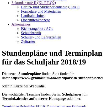
Sekundarstufe II (Kl. EF-Q2)
Berufs- und Studienorientierung Sek II
Formulare und Materialien
Laufbahn-Infos
Oberstufenkonzept
Allgemeines
Fächerangebot / AGs
Schulchronik
Schüler- und Lehrerzahlen
Zeitraster
Stundenpläne und Terminplan
für das Schuljahr 2018/19
Die neuen
Stundenpläne
finden Sie / findet ihr
unter
https://www.gymnasium-am-stadtpark.de/stundenplaene/
oder in Kürze bei
Webuntis
.
Die wichtigsten
Termine
finden Sie im
Schulplaner
, im
Terminkalender auf unserer Homepage
oder hier:
Terminplan Schuljahr 18_19_Gymnasium am Stadtpark