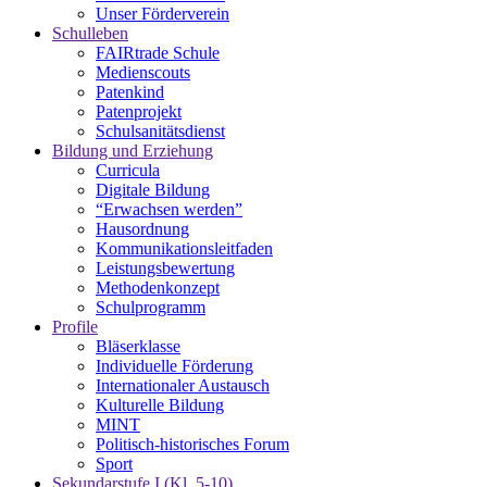
Unser Förderverein
Schulleben
FAIRtrade Schule
Medienscouts
Patenkind
Patenprojekt
Schulsanitätsdienst
Bildung und Erziehung
Curricula
Digitale Bildung
“Erwachsen werden”
Hausordnung
Kommunikationsleitfaden
Leistungsbewertung
Methodenkonzept
Schulprogramm
Profile
Bläserklasse
Individuelle Förderung
Internationaler Austausch
Kulturelle Bildung
MINT
Politisch-historisches Forum
Sport
Sekundarstufe I (Kl. 5-10)