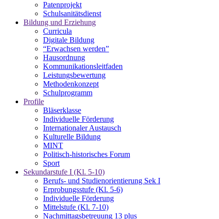
Patenprojekt
Schulsanitätsdienst
Bildung und Erziehung
Curricula
Digitale Bildung
“Erwachsen werden”
Hausordnung
Kommunikationsleitfaden
Leistungsbewertung
Methodenkonzept
Schulprogramm
Profile
Bläserklasse
Individuelle Förderung
Internationaler Austausch
Kulturelle Bildung
MINT
Politisch-historisches Forum
Sport
Sekundarstufe I (Kl. 5-10)
Berufs- und Studienorientierung Sek I
Erprobungsstufe (Kl. 5-6)
Individuelle Förderung
Mittelstufe (Kl. 7-10)
Nachmittagsbetreuung 13 plus