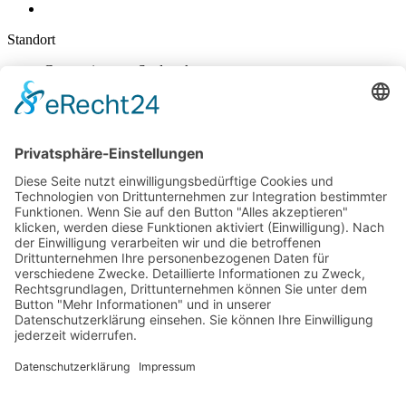
Standort
Gymnasium am Stadtpark
Nikolaus-Groß-Str. 31
47829 Krefeld
E-Mail schreiben
02151 - 362040
Sekretariat
Mo-Do: 7:45 – 14:30 Uhr
Fr: 7:45-14:00
Kontakt & Info
Kontakt
Anfahrt
Datenschutz
Impressum