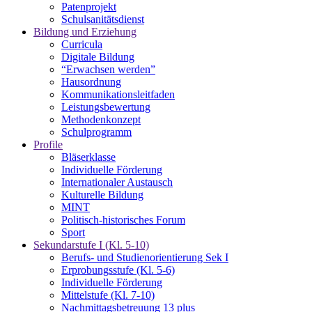
Patenprojekt
Schulsanitätsdienst
Bildung und Erziehung
Curricula
Digitale Bildung
“Erwachsen werden”
Hausordnung
Kommunikationsleitfaden
Leistungsbewertung
Methodenkonzept
Schulprogramm
Profile
Bläserklasse
Individuelle Förderung
Internationaler Austausch
Kulturelle Bildung
MINT
Politisch-historisches Forum
Sport
Sekundarstufe I (Kl. 5-10)
Berufs- und Studienorientierung Sek I
Erprobungsstufe (Kl. 5-6)
Individuelle Förderung
Mittelstufe (Kl. 7-10)
Nachmittagsbetreuung 13 plus