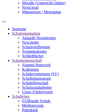
Moodle (Unterricht Online)
Nextcloud
Mittagessen / Mensaplan
Startseite
Schulorganisation
Aktuelle Neuigkeiten
Newsletter
Schulverpflegung
Terminkalender
Schließfächer
Schulgemeinschaft
Alumni-Netzwerk
Kollegium
Schülervertretung (SV)
Schulleitungsteam
Schulpflegschaft
Schulsozialarbeiter
Unser Förderverein
Schulleben
FAIRtrade Schule
Medienscouts
Patenkind