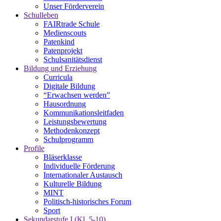
Unser Förderverein
Schulleben
FAIRtrade Schule
Medienscouts
Patenkind
Patenprojekt
Schulsanitätsdienst
Bildung und Erziehung
Curricula
Digitale Bildung
“Erwachsen werden”
Hausordnung
Kommunikationsleitfaden
Leistungsbewertung
Methodenkonzept
Schulprogramm
Profile
Bläserklasse
Individuelle Förderung
Internationaler Austausch
Kulturelle Bildung
MINT
Politisch-historisches Forum
Sport
Sekundarstufe I (Kl. 5-10)