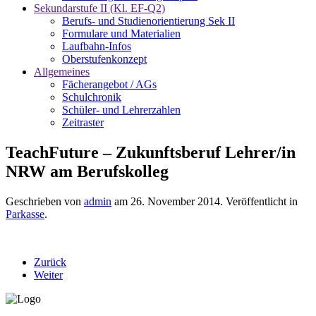
Sekundarstufe II (Kl. EF-Q2)
Berufs- und Studienorientierung Sek II
Formulare und Materialien
Laufbahn-Infos
Oberstufenkonzept
Allgemeines
Fächerangebot / AGs
Schulchronik
Schüler- und Lehrerzahlen
Zeitraster
TeachFuture – Zukunftsberuf Lehrer/in
NRW am Berufskolleg
Geschrieben von
admin
am
26. November 2014
. Veröffentlicht in
Parkasse
.
Zurück
Weiter