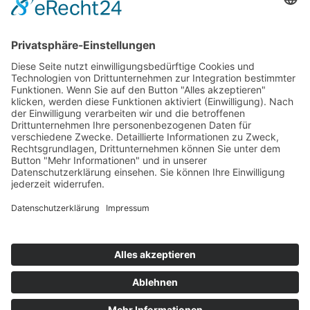
47829 Krefeld
E-Mail schreiben
02151 - 362040
Sekretariat
Mo-Do: 7:45 – 14:30 Uhr
Fr: 7:45-14:00
Kontakt & Info
Kontakt
Anfahrt
Datenschutz
Impressum