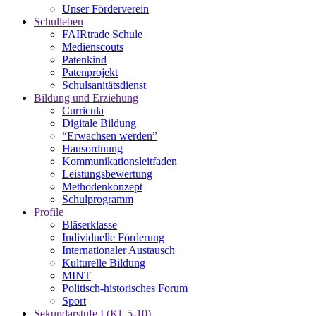
Unser Förderverein
Schulleben
FAIRtrade Schule
Medienscouts
Patenkind
Patenprojekt
Schulsanitätsdienst
Bildung und Erziehung
Curricula
Digitale Bildung
“Erwachsen werden”
Hausordnung
Kommunikationsleitfaden
Leistungsbewertung
Methodenkonzept
Schulprogramm
Profile
Bläserklasse
Individuelle Förderung
Internationaler Austausch
Kulturelle Bildung
MINT
Politisch-historisches Forum
Sport
Sekundarstufe I (Kl. 5-10)