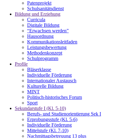
Patenprojekt
Schulsanitätsdienst
Bildung und Erziehung
Curricula
Digitale Bildung
“Erwachsen werden”
Hausordnung
Kommunikationsleitfaden
Leistungsbewertung
Methodenkonzept
Schulprogramm
Profile
Bläserklasse
Individuelle Förderung
Internationaler Austausch
Kulturelle Bildung
MINT
Politisch-historisches Forum
Sport
Sekundarstufe I (Kl. 5-10)
Berufs- und Studienorientierung Sek I
Erprobungsstufe (Kl. 5-6)
Individuelle Förderung
Mittelstufe (Kl. 7-10)
Nachmittagsbetreuung 13 plus