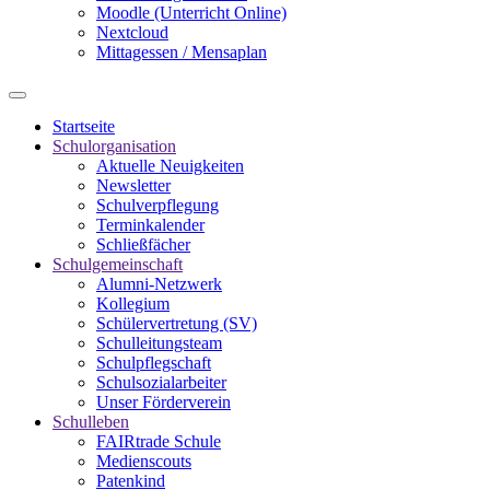
Moodle (Unterricht Online)
Nextcloud
Mittagessen / Mensaplan
Startseite
Schulorganisation
Aktuelle Neuigkeiten
Newsletter
Schulverpflegung
Terminkalender
Schließfächer
Schulgemeinschaft
Alumni-Netzwerk
Kollegium
Schülervertretung (SV)
Schulleitungsteam
Schulpflegschaft
Schulsozialarbeiter
Unser Förderverein
Schulleben
FAIRtrade Schule
Medienscouts
Patenkind