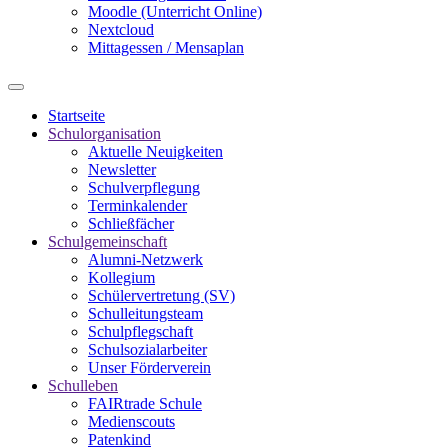
Moodle (Unterricht Online)
Nextcloud
Mittagessen / Mensaplan
Startseite
Schulorganisation
Aktuelle Neuigkeiten
Newsletter
Schulverpflegung
Terminkalender
Schließfächer
Schulgemeinschaft
Alumni-Netzwerk
Kollegium
Schülervertretung (SV)
Schulleitungsteam
Schulpflegschaft
Schulsozialarbeiter
Unser Förderverein
Schulleben
FAIRtrade Schule
Medienscouts
Patenkind