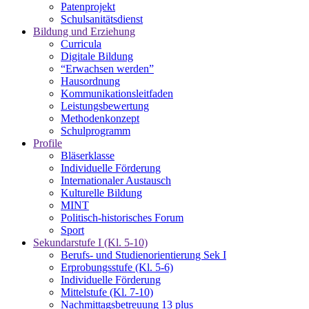
Patenprojekt
Schulsanitätsdienst
Bildung und Erziehung
Curricula
Digitale Bildung
“Erwachsen werden”
Hausordnung
Kommunikationsleitfaden
Leistungsbewertung
Methodenkonzept
Schulprogramm
Profile
Bläserklasse
Individuelle Förderung
Internationaler Austausch
Kulturelle Bildung
MINT
Politisch-historisches Forum
Sport
Sekundarstufe I (Kl. 5-10)
Berufs- und Studienorientierung Sek I
Erprobungsstufe (Kl. 5-6)
Individuelle Förderung
Mittelstufe (Kl. 7-10)
Nachmittagsbetreuung 13 plus