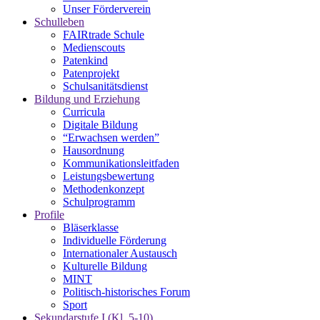
Unser Förderverein
Schulleben
FAIRtrade Schule
Medienscouts
Patenkind
Patenprojekt
Schulsanitätsdienst
Bildung und Erziehung
Curricula
Digitale Bildung
“Erwachsen werden”
Hausordnung
Kommunikationsleitfaden
Leistungsbewertung
Methodenkonzept
Schulprogramm
Profile
Bläserklasse
Individuelle Förderung
Internationaler Austausch
Kulturelle Bildung
MINT
Politisch-historisches Forum
Sport
Sekundarstufe I (Kl. 5-10)