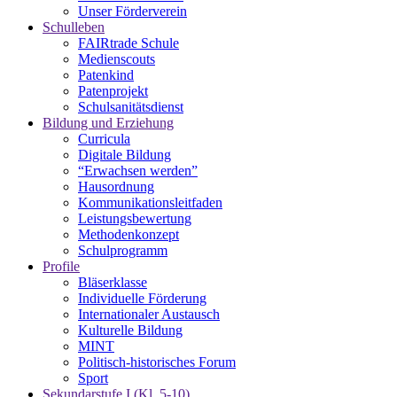
Unser Förderverein
Schulleben
FAIRtrade Schule
Medienscouts
Patenkind
Patenprojekt
Schulsanitätsdienst
Bildung und Erziehung
Curricula
Digitale Bildung
“Erwachsen werden”
Hausordnung
Kommunikationsleitfaden
Leistungsbewertung
Methodenkonzept
Schulprogramm
Profile
Bläserklasse
Individuelle Förderung
Internationaler Austausch
Kulturelle Bildung
MINT
Politisch-historisches Forum
Sport
Sekundarstufe I (Kl. 5-10)