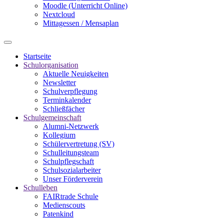
Moodle (Unterricht Online)
Nextcloud
Mittagessen / Mensaplan
Startseite
Schulorganisation
Aktuelle Neuigkeiten
Newsletter
Schulverpflegung
Terminkalender
Schließfächer
Schulgemeinschaft
Alumni-Netzwerk
Kollegium
Schülervertretung (SV)
Schulleitungsteam
Schulpflegschaft
Schulsozialarbeiter
Unser Förderverein
Schulleben
FAIRtrade Schule
Medienscouts
Patenkind