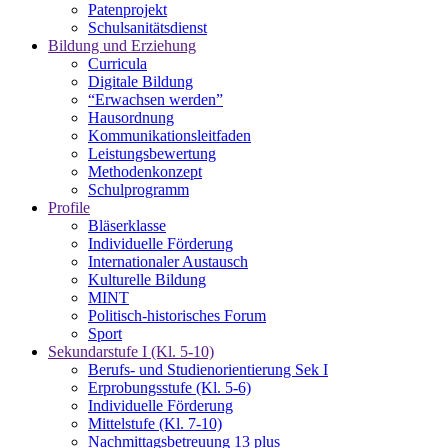
Patenprojekt
Schulsanitätsdienst
Bildung und Erziehung
Curricula
Digitale Bildung
“Erwachsen werden”
Hausordnung
Kommunikationsleitfaden
Leistungsbewertung
Methodenkonzept
Schulprogramm
Profile
Bläserklasse
Individuelle Förderung
Internationaler Austausch
Kulturelle Bildung
MINT
Politisch-historisches Forum
Sport
Sekundarstufe I (Kl. 5-10)
Berufs- und Studienorientierung Sek I
Erprobungsstufe (Kl. 5-6)
Individuelle Förderung
Mittelstufe (Kl. 7-10)
Nachmittagsbetreuung 13 plus