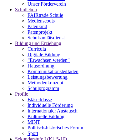
Unser Förderverein
Schulleben
FAIRtrade Schule
Medienscouts
Patenkind
Patenprojekt
Schulsanitätsdienst
Bildung und Erziehung
Curricula
Digitale Bildung
“Erwachsen werden”
Hausordnung
Kommunikationsleitfaden
Leistungsbewertung
Methodenkonzept
Schulprogramm
Profile
Bläserklasse
Individuelle Förderung
Internationaler Austausch
Kulturelle Bildung
MINT
Politisch-historisches Forum
Sport
Sekundarstufe I (Kl. 5-10)