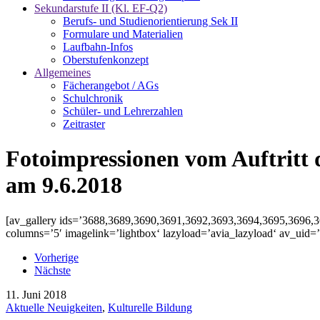
Sekundarstufe II (Kl. EF-Q2)
Berufs- und Studienorientierung Sek II
Formulare und Materialien
Laufbahn-Infos
Oberstufenkonzept
Allgemeines
Fächerangebot / AGs
Schulchronik
Schüler- und Lehrerzahlen
Zeitraster
Fotoimpressionen vom Auftritt d
am 9.6.2018
[av_gallery ids=’3688,3689,3690,3691,3692,3693,3694,3695,3696,369
columns=’5′ imagelink=’lightbox‘ lazyload=’avia_lazyload‘ av_uid
Vorherige
Nächste
11. Juni 2018
Aktuelle Neuigkeiten
,
Kulturelle Bildung