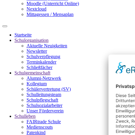
Moodle (Unterricht Online)
Nextcloud
Mittagessen / Mensaplan
Startseite
Schulorganisation
Aktuelle Neuigkeiten
Newsletter
Schulverpflegung
Terminkalender
Schließfächer
Schulgemeinschaft
Alumni-Netzwerk
Kollegium
Schülervertretung (SV)
Schulleitungsteam
Schulpflegschaft
Schulsozialarbeiter
Unser Förderverein
Schulleben
FAIRtrade Schule
Medienscouts
Patenkind