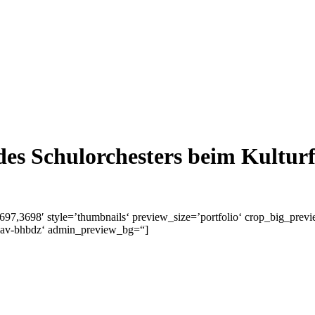
es Schulorchesters beim Kulturfe
7,3698′ style=’thumbnails‘ preview_size=’portfolio‘ crop_big_previ
=’av-bhbdz‘ admin_preview_bg=“]