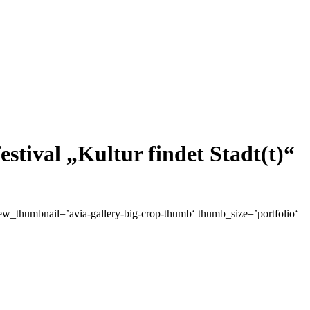
stival „Kultur findet Stadt(t)“
ew_thumbnail=’avia-gallery-big-crop-thumb‘ thumb_size=’portfolio‘