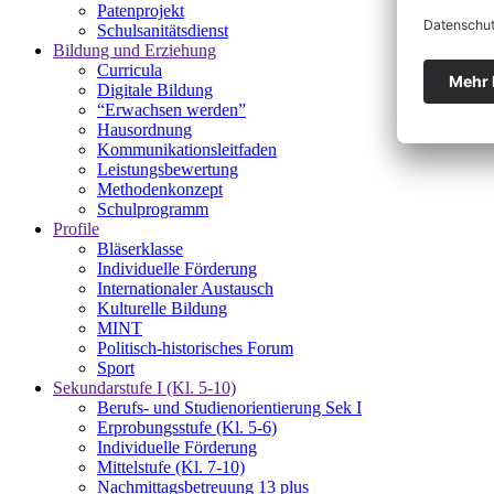
Patenprojekt
Schulsanitätsdienst
Bildung und Erziehung
Curricula
Digitale Bildung
“Erwachsen werden”
Hausordnung
Kommunikationsleitfaden
Leistungsbewertung
Methodenkonzept
Schulprogramm
Profile
Bläserklasse
Individuelle Förderung
Internationaler Austausch
Kulturelle Bildung
MINT
Politisch-historisches Forum
Sport
Sekundarstufe I (Kl. 5-10)
Berufs- und Studienorientierung Sek I
Erprobungsstufe (Kl. 5-6)
Individuelle Förderung
Mittelstufe (Kl. 7-10)
Nachmittagsbetreuung 13 plus