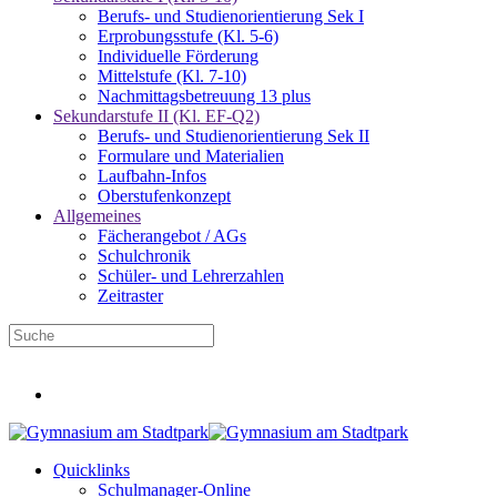
Berufs- und Studienorientierung Sek I
Erprobungsstufe (Kl. 5-6)
Individuelle Förderung
Mittelstufe (Kl. 7-10)
Nachmittagsbetreuung 13 plus
Sekundarstufe II (Kl. EF-Q2)
Berufs- und Studienorientierung Sek II
Formulare und Materialien
Laufbahn-Infos
Oberstufenkonzept
Allgemeines
Fächerangebot / AGs
Schulchronik
Schüler- und Lehrerzahlen
Zeitraster
Infos für neue Fünftklässler
Quicklinks
Schulmanager-Online