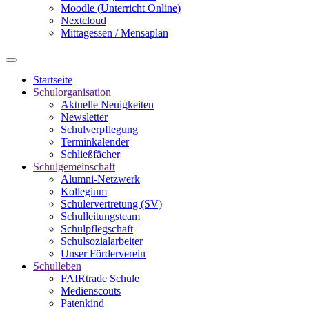
Moodle (Unterricht Online)
Nextcloud
Mittagessen / Mensaplan
Startseite
Schulorganisation
Aktuelle Neuigkeiten
Newsletter
Schulverpflegung
Terminkalender
Schließfächer
Schulgemeinschaft
Alumni-Netzwerk
Kollegium
Schülervertretung (SV)
Schulleitungsteam
Schulpflegschaft
Schulsozialarbeiter
Unser Förderverein
Schulleben
FAIRtrade Schule
Medienscouts
Patenkind