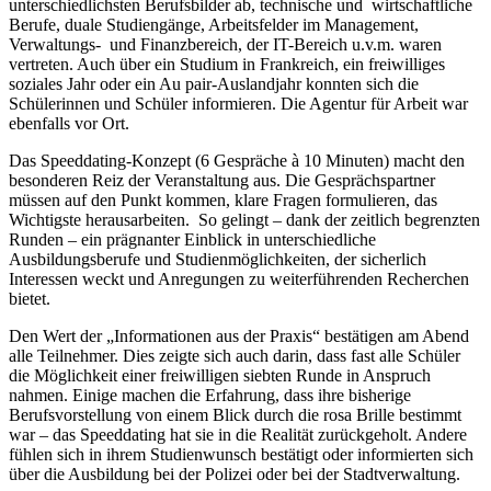
unterschiedlichsten Berufsbilder ab, technische und wirtschaftliche
Berufe, duale Studiengänge, Arbeitsfelder im Management,
Verwaltungs- und Finanzbereich, der IT-Bereich u.v.m. waren
vertreten. Auch über ein Studium in Frankreich, ein freiwilliges
soziales Jahr oder ein Au pair-Auslandjahr konnten sich die
Schülerinnen und Schüler informieren. Die Agentur für Arbeit war
ebenfalls vor Ort.
Das Speeddating-Konzept (6 Gespräche à 10 Minuten) macht den
besonderen Reiz der Veranstaltung aus. Die Gesprächspartner
müssen auf den Punkt kommen, klare Fragen formulieren, das
Wichtigste herausarbeiten. So gelingt – dank der zeitlich begrenzten
Runden – ein prägnanter Einblick in unterschiedliche
Ausbildungsberufe und Studienmöglichkeiten, der sicherlich
Interessen weckt und Anregungen zu weiterführenden Recherchen
bietet.
Den Wert der „Informationen aus der Praxis“ bestätigen am Abend
alle Teilnehmer. Dies zeigte sich auch darin, dass fast alle Schüler
die Möglichkeit einer freiwilligen siebten Runde in Anspruch
nahmen. Einige machen die Erfahrung, dass ihre bisherige
Berufsvorstellung von einem Blick durch die rosa Brille bestimmt
war – das Speeddating hat sie in die Realität zurückgeholt. Andere
fühlen sich in ihrem Studienwunsch bestätigt oder informierten sich
über die Ausbildung bei der Polizei oder bei der Stadtverwaltung.