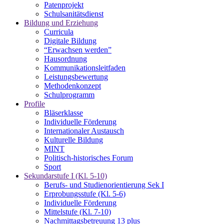
Patenprojekt
Schulsanitätsdienst
Bildung und Erziehung
Curricula
Digitale Bildung
“Erwachsen werden”
Hausordnung
Kommunikationsleitfaden
Leistungsbewertung
Methodenkonzept
Schulprogramm
Profile
Bläserklasse
Individuelle Förderung
Internationaler Austausch
Kulturelle Bildung
MINT
Politisch-historisches Forum
Sport
Sekundarstufe I (Kl. 5-10)
Berufs- und Studienorientierung Sek I
Erprobungsstufe (Kl. 5-6)
Individuelle Förderung
Mittelstufe (Kl. 7-10)
Nachmittagsbetreuung 13 plus