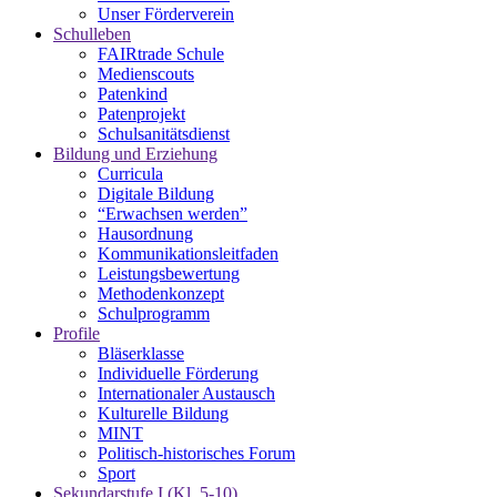
Unser Förderverein
Schulleben
FAIRtrade Schule
Medienscouts
Patenkind
Patenprojekt
Schulsanitätsdienst
Bildung und Erziehung
Curricula
Digitale Bildung
“Erwachsen werden”
Hausordnung
Kommunikationsleitfaden
Leistungsbewertung
Methodenkonzept
Schulprogramm
Profile
Bläserklasse
Individuelle Förderung
Internationaler Austausch
Kulturelle Bildung
MINT
Politisch-historisches Forum
Sport
Sekundarstufe I (Kl. 5-10)