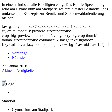
In einem sind sich alle Beteiligten einig: Das Berufe-Speeddating
wird am Gymnasium am Stadtpark weiterhin fester Bestandteil des
umfassenden Konzepts zur Berufs- und Studienwahlorientierung
bleiben.
[av_gallery ids=’3237,3238,3239,3240,3241,3242,3243′
style=’thumbnails‘ preview_size=’portfolio‘
crop_big_preview_thumbnail=’avia-gallery-big-crop-thumb‘
thumb_size=’portfolio‘ columns=’5′ imagelink=’lightbox‘
lazyload=’avia_lazyload‘ admin_preview_bg=“ av_uid=’av-1u5jir‘]
Vorherige
Nächste
27. Januar 2018
Aktuelle Neuigkeiten
Standort
Gymnasium am Stadtpark